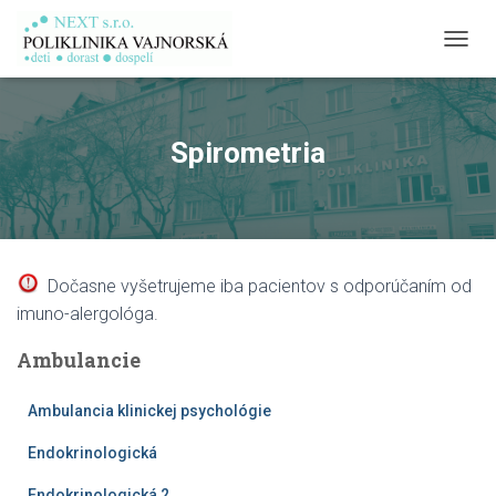
T
O
G
G
L
Spirometria
E
N
A
V
I
G
Dočasne vyšetrujeme iba pacientov s odporúčaním od
A
T
imuno-alergológa.
I
O
Ambulancie
N
Ambulancia klinickej psychológie
Endokrinologická
Endokrinologická 2